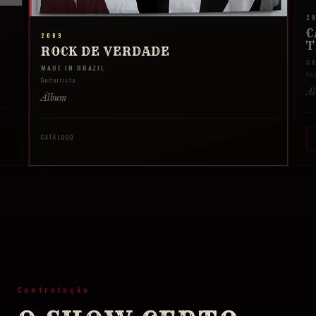
2
C
2009
T
ROCK DE VERDADE
C
MADE IN BRAZIL
Vo
Guitarrista
Ál
Álbum
CATÁLOGO
Contratação