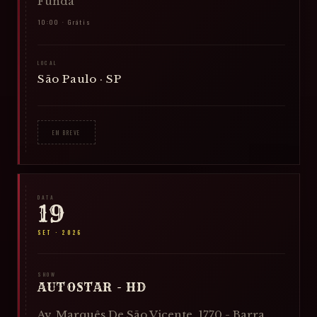
Funda
10:00 · Grátis
LOCAL
São Paulo · SP
EM BREVE
DATA
19
SET
·
2026
SHOW
AUTOSTAR - HD
Av. Marquês De São Vicente, 1770 - Barra