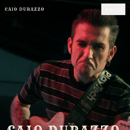
CAIO DURAZZO
MENU
SOBRE
CANAL
AGENDA
DISCOGRAFIA
CRAZY LEGS
AULAS