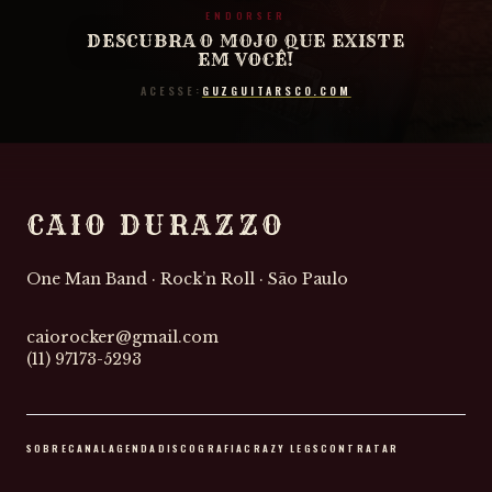
ENDORSER
DESCUBRA O MOJO QUE EXISTE
EM VOCÊ!
ACESSE:
GUZGUITARSCO.COM
CAIO DURAZZO
One Man Band · Rock’n Roll · São Paulo
caiorocker@gmail.com
(11) 97173-5293
SOBRE
CANAL
AGENDA
DISCOGRAFIA
CRAZY LEGS
CONTRATAR