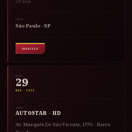
59 anos
LOCAL
São Paulo · SP
INGRESSO
DATA
29
AGO
·
2026
SHOW
AUTOSTAR - HD
Av. Marquês De São Vicente, 1770 - Barra