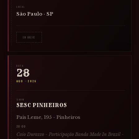
LOCAL
São Paulo · SP
EM BREVE
DATA
28
AGO
·
2026
SHOW
SESC PINHEIROS
Pais Leme, 195 - Pinheiros
20:00
Caio Durazzo - Participação Banda Made In Brazil -